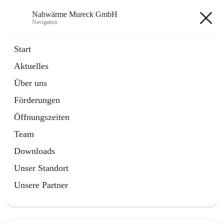
Nahwärme Mureck GmbH
Navigation
Nahwärme Mureck GmbH
Start
Aktuelles
öffnet
Förderungen
Über uns
in
Artikel
neuem
Förderungen
Tab
Öffnungszeiten
Team
Downloads
Hauptadresse
Unser Standort
Bioenergiestraße 5, 8480 Mureck, AUT
Unsere Partner
Auf Karte ansehen