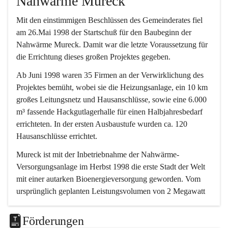
Nahwärme Mureck
Mit den einstimmigen Beschlüssen des Gemeinderates fiel 
am 26.Mai 1998 der Startschuß für den Baubeginn der 
Nahwärme Mureck. Damit war die letzte Voraussetzung für 
die Errichtung dieses großen Projektes gegeben.
Ab Juni 1998 waren 35 Firmen an der Verwirklichung des 
Projektes bemüht, wobei sie die Heizungsanlage, ein 10 km 
großes Leitungsnetz und Hausanschlüsse, sowie eine 6.000 
m³ fassende Hackgutlagerhalle für einen Halbjahresbedarf 
errichteten. In der ersten Ausbaustufe wurden ca. 120 
Hausanschlüsse errichtet.
Mureck ist mit der Inbetriebnahme der Nahwärme-
Versorgungsanlage im Herbst 1998 die erste Stadt der Welt 
mit einer autarken Bioenergieversorgung geworden. Vom 
ursprünglich geplanten Leistungsvolumen von 2 Megawatt 
erfolgte eine Erweiterung auf 4.
Förderungen
Die Versorgung erfolgt durch zwei 2-MW-Biomasse-