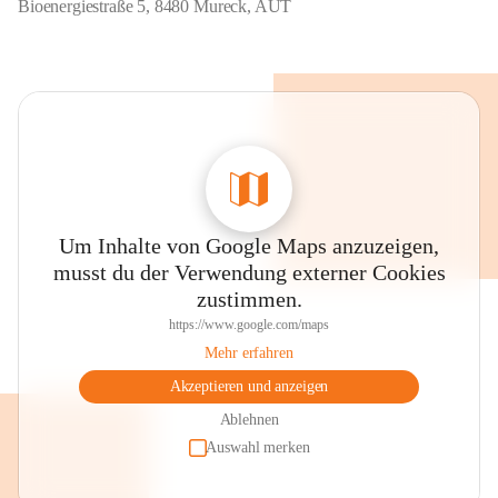
Bioenergiestraße 5, 8480 Mureck, AUT
Pufferspeicher:
 285 m³
Trassenlänge:
 15 km
Anschlussleistung:
 13,5
Hausanschlüsse:
 300
Um Inhalte von Google Maps anzuzeigen,
musst du der Verwendung externer Cookies
zustimmen.
https://www.google.com/maps
Mehr erfahren
Akzeptieren und anzeigen
Ablehnen
Auswahl merken