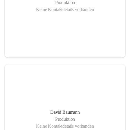
Produktion
Keine Kontaktdetails vorhanden
Pufferspeicher - 285³
Vorteile einer Nahwärmeheizung
Mehr Lebensqualität durch unabhängige und krisensichere 
Energieversorgung:
David Baumann
– Gesicherte Arbeitsplätze
Produktion
– Umweltschonende Energie
Keine Kontaktdetails vorhanden
– Heimisch, nachwachsende Rohsoffe statt Import fossiler 