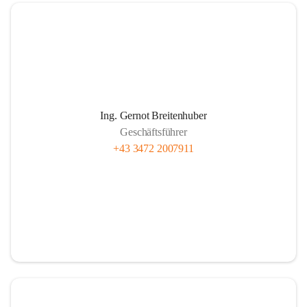
Wie funktioniert Nahwärme
Ing. Gernot Breitenhuber
Im Prinzip wie jede Hauszentralheizung:
Geschäftsführer
Das in den Kesselanlagen des Heizwerkes erwärmte Wasser 
+43 3472 2007911
wird über ein weitverzweigtes Leitungsnetz zu den 
einzelnen Abnehmern gepumpt. Beim Kunden wird die 
gelieferte Wärme mittels Wärmetauscher auf das hauseigene 
System übertragen. Über Rücklaufleitungen gelangt das 
abgekühlte Wasser im Kreislauf wieder zurück zum 
Heizwerk.
Je besser isoliert die Rohre und je kürzer die Leitungslänge 
sein kann, umso wirtschaftlicher ist der Betrieb der 
gesamten Anlage.