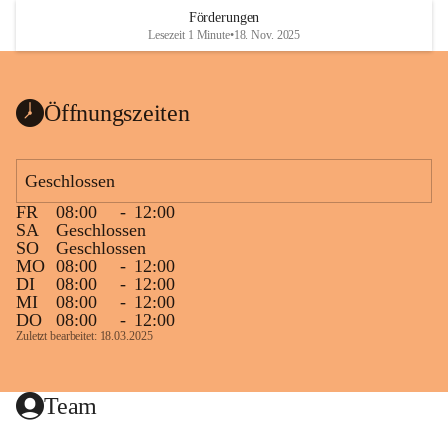
Heizkessel, die Abwärme von der Stromerzeugung 1 MW 
Förderungen
und ein Biogasspitzenlastkessel 2 MW. Es sind derzeit 300 
Lesezeit 1 Minute
•
18. Nov. 2025
Objekte an dieses Netz angeschlossen wobei die 
Gesamtanschlussleistung ca. 13,5 MW beträgt, das sind 
knapp 94 % des Gesamtwärmebedarfes in Mureck. Auch 
Öffnungszeiten
alle Murecker Schulen beteiligten sich an diesem 
umweltfreundlichen Projekt.
Geschlossen
Die Nahwärme Mureck GmbH betreibt ganzjährig dieses 
FR
08:00
-
12:00
Biomasse-Heizwerk. Der Nahwärmeanschluss schont nicht 
SA
Geschlossen
nur die Umwelt, sondern sichert auch die regionale 
SO
Geschlossen
Wertschöpfung.
MO
08:00
-
12:00
DI
08:00
-
12:00
MI
08:00
-
12:00
DO
08:00
-
12:00
Zuletzt bearbeitet: 18.03.2025
Team