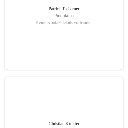
Patrick Tscherner
Anlieferung regionales Hackgut vom Sägewerk Tuchscherer
Produktion
Keine Kontaktdetails vorhanden
Gasmotor - Ökostrom Abwärme
Not -und Spitzenlastkessel 2 MW
Christian Kreisler