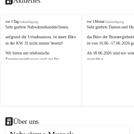
Aktuelles
N
N
vor 1 Tag
vor 1 Monat
Ankündigung
Ankündigung
a
a
Sehr geehrte Nahwärmekunden/Innen,
Sehr geehrte Damen und He
h
h
aufgrund der Urlaubssaison, ist unser Büro 
das Büro der Bioenergiebetr
w
w
ä
ä
in der KW 33 nicht immer besetzt!
ist von 16.06.-17.06.2026 g
r
r
Wir bitten um telefonische 
Ab 18.06.2026 sind wir wied
m
m
e
e
Terminvereinbarung und um Ihr 
erreichbar.
M
M
Verständnis.
Das Team der Bioenergiebet
u
u
r
r
Wir sind unter 03472/ 20079 - 11 oder 
e
e
unter 03472/ 20079 - 14 für Sie 
c
c
erreichbar!
k
k
G
G
Das Team der Nahwärme Mureck GmbH
m
m
b
b
H
H
Über uns