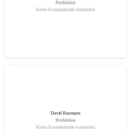
Produktion
Keine Kontaktdetails vorhanden
Pufferspeicher - 285³
Vorteile einer Nahwärmeheizung
Mehr Lebensqualität durch unabhängige und krisensichere 
Energieversorgung:
David Baumann
– Gesicherte Arbeitsplätze
Produktion
– Umweltschonende Energie
Keine Kontaktdetails vorhanden
– Heimisch, nachwachsende Rohsoffe statt Import fossiler 