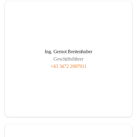
Wie funktioniert Nahwärme
Ing. Gernot Breitenhuber
Im Prinzip wie jede Hauszentralheizung:
Geschäftsführer
Das in den Kesselanlagen des Heizwerkes erwärmte Wasser 
+43 3472 2007911
wird über ein weitverzweigtes Leitungsnetz zu den 
einzelnen Abnehmern gepumpt. Beim Kunden wird die 
gelieferte Wärme mittels Wärmetauscher auf das hauseigene 
System übertragen. Über Rücklaufleitungen gelangt das 
abgekühlte Wasser im Kreislauf wieder zurück zum 
Heizwerk.
Je besser isoliert die Rohre und je kürzer die Leitungslänge 
sein kann, umso wirtschaftlicher ist der Betrieb der 
gesamten Anlage.