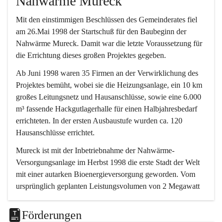
Nahwärme Mureck
Mit den einstimmigen Beschlüssen des Gemeinderates fiel 
am 26.Mai 1998 der Startschuß für den Baubeginn der 
Nahwärme Mureck. Damit war die letzte Voraussetzung für 
die Errichtung dieses großen Projektes gegeben.
Ab Juni 1998 waren 35 Firmen an der Verwirklichung des 
Projektes bemüht, wobei sie die Heizungsanlage, ein 10 km 
großes Leitungsnetz und Hausanschlüsse, sowie eine 6.000 
m³ fassende Hackgutlagerhalle für einen Halbjahresbedarf 
errichteten. In der ersten Ausbaustufe wurden ca. 120 
Hausanschlüsse errichtet.
Mureck ist mit der Inbetriebnahme der Nahwärme-
Versorgungsanlage im Herbst 1998 die erste Stadt der Welt 
mit einer autarken Bioenergieversorgung geworden. Vom 
ursprünglich geplanten Leistungsvolumen von 2 Megawatt 
erfolgte eine Erweiterung auf 4.
Förderungen
Die Versorgung erfolgt durch zwei 2-MW-Biomasse-