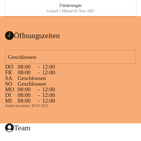
Heizkessel, die Abwärme von der Stromerzeugung 1 MW 
Förderungen
und ein Biogasspitzenlastkessel 2 MW. Es sind derzeit 300 
Lesezeit 1 Minute
•
18. Nov. 2025
Objekte an dieses Netz angeschlossen wobei die 
Gesamtanschlussleistung ca. 13,5 MW beträgt, das sind 
knapp 94 % des Gesamtwärmebedarfes in Mureck. Auch 
Öffnungszeiten
alle Murecker Schulen beteiligten sich an diesem 
umweltfreundlichen Projekt.
Geschlossen
Die Nahwärme Mureck GmbH betreibt ganzjährig dieses 
DO
08:00
-
12:00
Biomasse-Heizwerk. Der Nahwärmeanschluss schont nicht 
FR
08:00
-
12:00
nur die Umwelt, sondern sichert auch die regionale 
SA
Geschlossen
Wertschöpfung.
SO
Geschlossen
MO
08:00
-
12:00
DI
08:00
-
12:00
MI
08:00
-
12:00
Zuletzt bearbeitet: 18.03.2025
Team