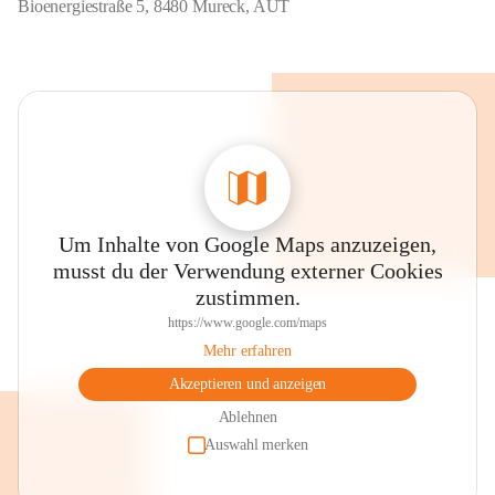
Bioenergiestraße 5, 8480 Mureck, AUT
Pufferspeicher:
 285 m³
Trassenlänge:
 15 km
Anschlussleistung:
 13,5
Hausanschlüsse:
 300
Um Inhalte von Google Maps anzuzeigen,
musst du der Verwendung externer Cookies
zustimmen.
https://www.google.com/maps
Mehr erfahren
Akzeptieren und anzeigen
Ablehnen
Auswahl merken