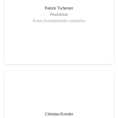
Patrick Tscherner
Anlieferung regionales Hackgut vom Sägewerk Tuchscherer
Produktion
Keine Kontaktdetails vorhanden
Gasmotor - Ökostrom Abwärme
Not -und Spitzenlastkessel 2 MW
Christian Kreisler