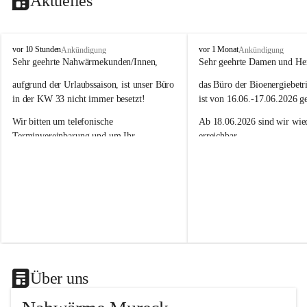
Aktuelles
N
N
vor 10 Stunden
vor 1 Monat
Ankündigung
Ankündigung
a
a
Sehr geehrte Nahwärmekunden/Innen,
Sehr geehrte Damen und He
h
h
aufgrund der Urlaubssaison, ist unser Büro 
das Büro der Bioenergiebetr
w
w
ä
ä
in der KW 33 nicht immer besetzt!
ist von 16.06.-17.06.2026 g
r
r
Wir bitten um telefonische 
Ab 18.06.2026 sind wir wied
m
m
e
e
Terminvereinbarung und um Ihr 
erreichbar.
M
M
Verständnis.
Das Team der Bioenergiebet
u
u
r
r
Wir sind unter 03472/ 20079 - 11 oder 
e
e
unter 03472/ 20079 - 14 für Sie 
c
c
erreichbar!
k
k
G
G
Das Team der Nahwärme Mureck GmbH
m
m
b
b
H
H
Über uns