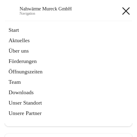
Nahwärme Mureck GmbH
Navigation
Nahwärme Mureck GmbH
Start
Aktuelles
öffnet
Förderungen
Über uns
in
Artikel
neuem
Förderungen
Tab
Öffnungszeiten
Team
Downloads
Hauptadresse
Unser Standort
Bioenergiestraße 5, 8480 Mureck, AUT
Unsere Partner
Auf Karte ansehen