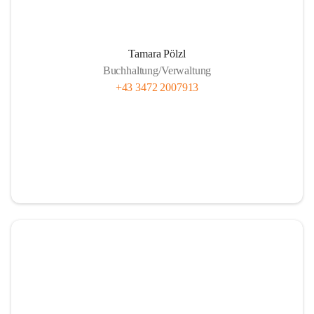
Unsere Brennstofflieferanten
Tamara Pölzl
Buchhaltung/Verwaltung
+43 3472 2007913
Anlieferung Rundholz
Anlieferung Bauernhackgut