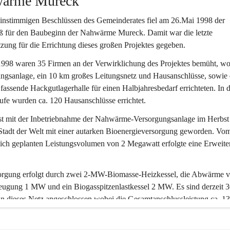
ärme Mureck
einstimmigen Beschlüssen des Gemeinderates fiel am 26.Mai 1998 der 
uß für den Baubeginn der Nahwärme Mureck. Damit war die letzte 
zung für die Errichtung dieses großen Projektes gegeben.
998 waren 35 Firmen an der Verwirklichung des Projektes bemüht, wob
ngsanlage, ein 10 km großes Leitungsnetz und Hausanschlüsse, sowie 
fassende Hackgutlagerhalle für einen Halbjahresbedarf errichteten. In d
fe wurden ca. 120 Hausanschlüsse errichtet.
st mit der Inbetriebnahme der Nahwärme-Versorgungsanlage im Herbst
 Stadt der Welt mit einer autarken Bioenergieversorgung geworden. Vo
ich geplanten Leistungsvolumen von 2 Megawatt erfolgte eine Erweite
orgung erfolgt durch zwei 2-MW-Biomasse-Heizkessel, die Abwärme v
eugung 1 MW und ein Biogasspitzenlastkessel 2 MW. Es sind derzeit 3
an dieses Netz angeschlossen wobei die Gesamtanschlussleistung ca. 
 das sind knapp 94 % des Gesamtwärmebedarfes in Mureck. Auch alle M
eteiligten sich an diesem umweltfreundlichen Projekt.