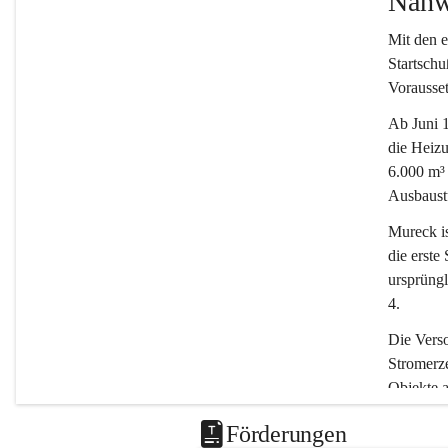
Nahw
Mit den 
Startsch
Vorausset
Ab Juni 1
die Heizu
6.000 m³ 
Ausbaustu
Mureck i
die erste
ursprüngl
4.
Die Vers
Stromerz
Objekte 
beträgt,
Förderungen
Schulen b