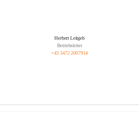
Herbert Leitgeb
Betriebsleiter
+43 3472 2007914
e Brennstofflieferanten
Anlieferung Rundholz