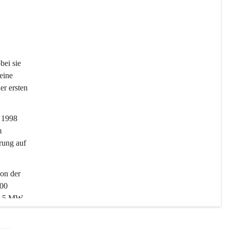
ei sie 
eine 
er ersten 
 1998 
m 
rung auf 
on der 
00 
13,5 MW 
urecker 