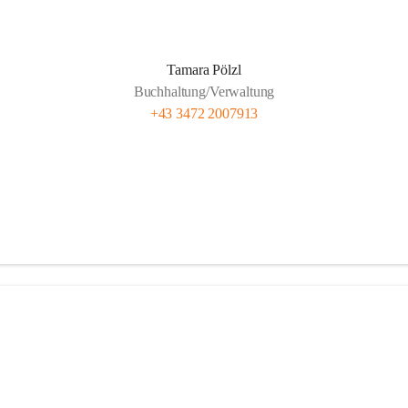
Tamara Pölzl
Buchhaltung/Verwaltung
+43 3472 2007913
Anlieferung Bauernhackgut
Anlieferung regionales Hackgut vom Sägewer
Tuchscherer