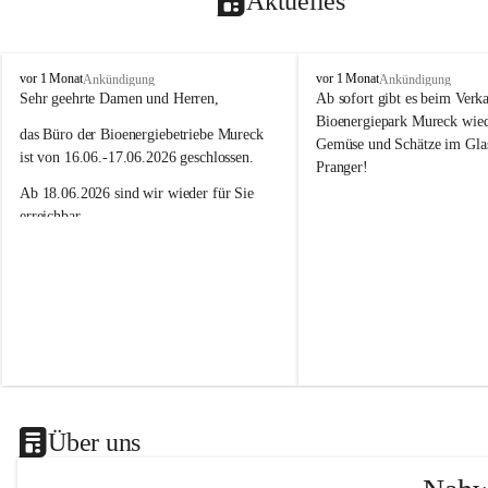
Aktuelles
N
N
vor 1 Monat
vor 1 Monat
Ankündigung
Ankündigung
a
a
Sehr geehrte Damen und Herren,
Ab sofort gibt es beim Verk
h
h
Bioenergiepark Mureck wiede
das Büro der Bioenergiebetriebe Mureck 
w
w
Gemüse und Schätze im Gla
ä
ä
ist von 16.06.-17.06.2026 geschlossen.
Pranger!
r
r
Ab 18.06.2026 sind wir wieder für Sie 
m
m
e
e
erreichbar.
M
M
Das Team der Bioenergiebetriebe Mureck
u
u
r
r
e
e
c
c
k
k
G
G
m
m
b
b
H
H
Über uns