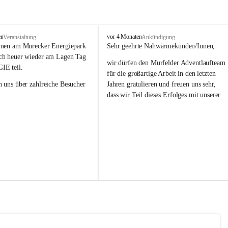
N
en
vor 4 Monaten
Veranstaltung
Ankündigung
a
men am Murecker Energiepark 
Sehr geehrte Nahwärmekunden/Innen,
h
h heuer wieder am Lagen Tag 
wir dürfen den Murfelder Adventlaufteam 
w
IE teil.
ä
für die großartige Arbeit in den letzten 
r
 uns über zahlreiche Besucher 
Jahren gratulieren und freuen uns sehr, 
m
dass wir Teil dieses Erfolges mit unserer 
e
Spende sind. 
M
s zur Veranstaltung finden Sie 
u
.langertagderenergie.at
Das Team der Nahwärme Mureck!
r
e
c
k
G
m
b
H