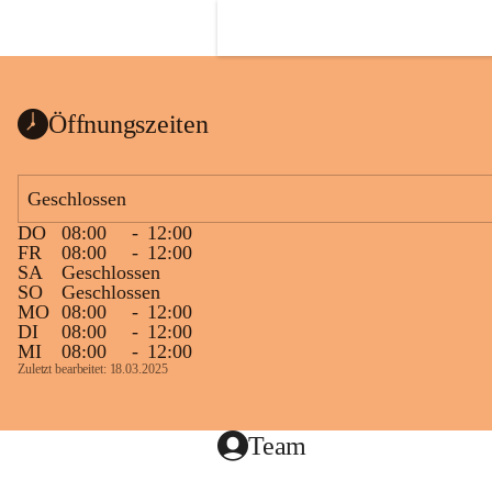
Die Nahw
Nahwärmea
Wertschö
Öffnungszeiten
Geschlossen
DO
08:00
-
12:00
FR
08:00
-
12:00
SA
Geschlossen
SO
Geschlossen
MO
08:00
-
12:00
DI
08:00
-
12:00
MI
08:00
-
12:00
Zuletzt bearbeitet: 18.03.2025
Wie 
Team
Im Prinzi