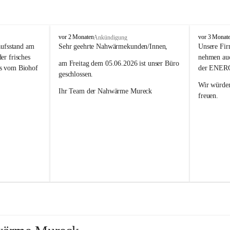
N
N
vor 2 Monaten
vor 3 Monat
Ankündigung
a
a
aufsstand am 
Sehr geehrte Nahwärmekunden/Innen,
Unsere Fir
h
h
r frisches 
nehmen auc
am Freitag dem 05.06.2026 ist unser Büro 
w
w
s vom Biohof 
der ENERG
ä
ä
geschlossen.
r
r
Wir würden
Ihr Team der Nahwärme Mureck
m
m
freuen.
e
e
M
M
Nähere Info
u
u
unter: www
r
r
e
e
c
c
k
k
G
G
m
m
b
b
H
H