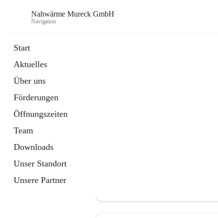
Nahwärme Mureck GmbH
Navigation
Start
Aktuelles
öffnet
Förderungen
Über uns
in
Artikel
neuem
Förderungen
Tab
Öffnungszeiten
Team
Downloads
Unser Standort
Unsere Partner