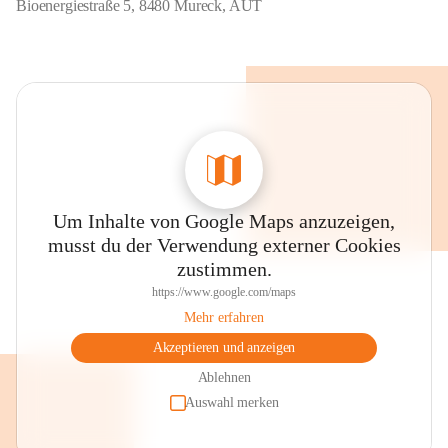
Bioenergiestraße 5, 8480 Mureck, AUT
Pufferspeicher:
 285 m³
Trassenlänge:
 15 km
Anschlussleistung:
 13,5
Hausanschlüsse:
 300
Um Inhalte von Google Maps anzuzeigen,
musst du der Verwendung externer Cookies
zustimmen.
https://www.google.com/maps
Mehr erfahren
Akzeptieren und anzeigen
Ablehnen
Auswahl merken