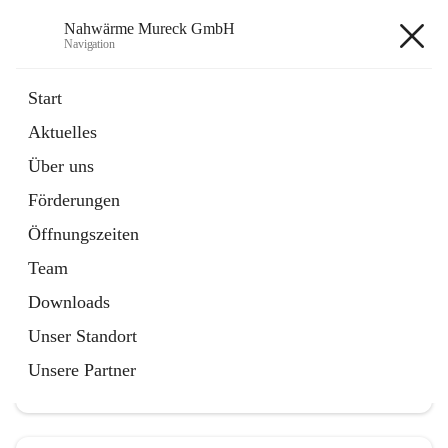
Nahwärme Mureck GmbH
Navigation
Nahwärme Mureck GmbH
Start
Aktuelles
öffnet
Förderungen
Über uns
in
Artikel
neuem
Förderungen
Tab
Öffnungszeiten
Team
Downloads
Hauptadresse
Unser Standort
Bioenergiestraße 5, 8480 Mureck, AUT
Unsere Partner
Auf Karte ansehen