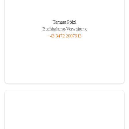
Unsere Brennstofflieferanten
Tamara Pölzl
Buchhaltung/Verwaltung
+43 3472 2007913
Anlieferung Rundholz
Anlieferung Bauernhackgut