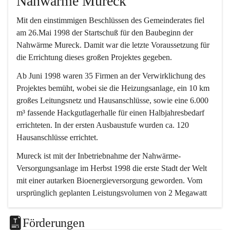
Nahwärme Mureck
Mit den einstimmigen Beschlüssen des Gemeinderates fiel 
am 26.Mai 1998 der Startschuß für den Baubeginn der 
Nahwärme Mureck. Damit war die letzte Voraussetzung für 
die Errichtung dieses großen Projektes gegeben.
Ab Juni 1998 waren 35 Firmen an der Verwirklichung des 
Projektes bemüht, wobei sie die Heizungsanlage, ein 10 km 
großes Leitungsnetz und Hausanschlüsse, sowie eine 6.000 
m³ fassende Hackgutlagerhalle für einen Halbjahresbedarf 
errichteten. In der ersten Ausbaustufe wurden ca. 120 
Hausanschlüsse errichtet.
Mureck ist mit der Inbetriebnahme der Nahwärme-
Versorgungsanlage im Herbst 1998 die erste Stadt der Welt 
mit einer autarken Bioenergieversorgung geworden. Vom 
ursprünglich geplanten Leistungsvolumen von 2 Megawatt 
erfolgte eine Erweiterung auf 4.
Förderungen
Die Versorgung erfolgt durch zwei 2-MW-Biomasse-