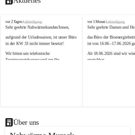
Aktuelles
N
N
vor 2 Tagen
vor 1 Monat
Ankündigung
Ankündigung
a
a
Sehr geehrte Nahwärmekunden/Innen,
Sehr geehrte Damen und He
h
h
aufgrund der Urlaubssaison, ist unser Büro 
das Büro der Bioenergiebetr
w
w
ä
ä
in der KW 33 nicht immer besetzt!
ist von 16.06.-17.06.2026 g
r
r
Wir bitten um telefonische 
Ab 18.06.2026 sind wir wied
m
m
e
e
Terminvereinbarung und um Ihr 
erreichbar.
M
M
Verständnis.
Das Team der Bioenergiebet
u
u
r
r
Wir sind unter 03472/ 20079 - 11 oder 
e
e
unter 03472/ 20079 - 14 für Sie 
c
c
erreichbar!
k
k
G
G
Das Team der Nahwärme Mureck GmbH
m
m
b
b
H
H
Über uns