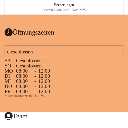
Heizkessel, die Abwärme von der Stromerzeugung 1 MW 
Förderungen
und ein Biogasspitzenlastkessel 2 MW. Es sind derzeit 300 
Lesezeit 1 Minute
•
18. Nov. 2025
Objekte an dieses Netz angeschlossen wobei die 
Gesamtanschlussleistung ca. 13,5 MW beträgt, das sind 
knapp 94 % des Gesamtwärmebedarfes in Mureck. Auch 
Öffnungszeiten
alle Murecker Schulen beteiligten sich an diesem 
umweltfreundlichen Projekt.
Geschlossen
Die Nahwärme Mureck GmbH betreibt ganzjährig dieses 
SA
Geschlossen
Biomasse-Heizwerk. Der Nahwärmeanschluss schont nicht 
SO
Geschlossen
nur die Umwelt, sondern sichert auch die regionale 
MO
08:00
-
12:00
Wertschöpfung.
DI
08:00
-
12:00
MI
08:00
-
12:00
DO
08:00
-
12:00
FR
08:00
-
12:00
Zuletzt bearbeitet: 18.03.2025
Team