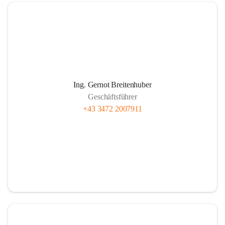
Wie funktioniert Nahwärme
Ing. Gernot Breitenhuber
Im Prinzip wie jede Hauszentralheizung:
Geschäftsführer
Das in den Kesselanlagen des Heizwerkes erwärmte Wasser 
+43 3472 2007911
wird über ein weitverzweigtes Leitungsnetz zu den 
einzelnen Abnehmern gepumpt. Beim Kunden wird die 
gelieferte Wärme mittels Wärmetauscher auf das hauseigene 
System übertragen. Über Rücklaufleitungen gelangt das 
abgekühlte Wasser im Kreislauf wieder zurück zum 
Heizwerk.
Je besser isoliert die Rohre und je kürzer die Leitungslänge 
sein kann, umso wirtschaftlicher ist der Betrieb der 
gesamten Anlage.