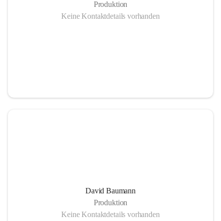
Produktion
Keine Kontaktdetails vorhanden
Pufferspeicher - 285³
Vorteile einer Nahwärmeheizung
Mehr Lebensqualität durch unabhängige und krisensichere 
Energieversorgung:
David Baumann
– Gesicherte Arbeitsplätze
Produktion
– Umweltschonende Energie
Keine Kontaktdetails vorhanden
– Heimisch, nachwachsende Rohsoffe statt Import fossiler 