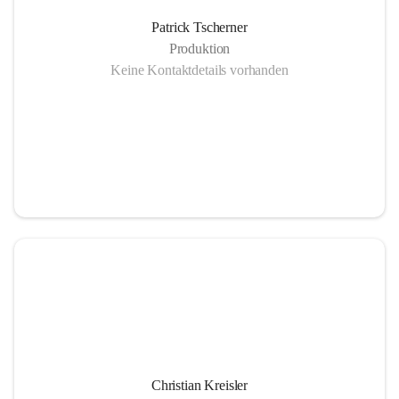
Patrick Tscherner
Anlieferung regionales Hackgut vom Sägewerk Tuchscherer
Produktion
Keine Kontaktdetails vorhanden
Gasmotor - Ökostrom Abwärme
Not -und Spitzenlastkessel 2 MW
Christian Kreisler