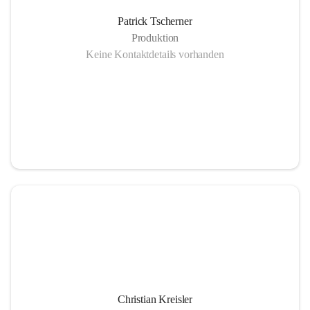
Patrick Tscherner
Anlieferung regionales Hackgut vom Sägewerk Tuchscherer
Produktion
Keine Kontaktdetails vorhanden
Gasmotor - Ökostrom Abwärme
Not -und Spitzenlastkessel 2 MW
Christian Kreisler