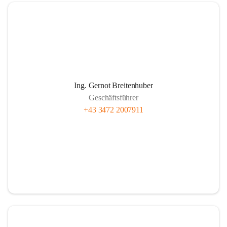
Wie funktioniert Nahwärme
Ing. Gernot Breitenhuber
Im Prinzip wie jede Hauszentralheizung:
Geschäftsführer
Das in den Kesselanlagen des Heizwerkes erwärmte Wasser 
+43 3472 2007911
wird über ein weitverzweigtes Leitungsnetz zu den 
einzelnen Abnehmern gepumpt. Beim Kunden wird die 
gelieferte Wärme mittels Wärmetauscher auf das hauseigene 
System übertragen. Über Rücklaufleitungen gelangt das 
abgekühlte Wasser im Kreislauf wieder zurück zum 
Heizwerk.
Je besser isoliert die Rohre und je kürzer die Leitungslänge 
sein kann, umso wirtschaftlicher ist der Betrieb der 
gesamten Anlage.