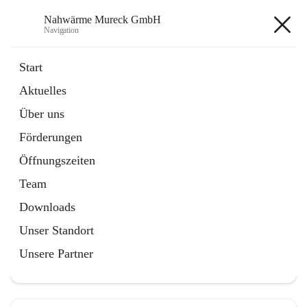
Nahwärme Mureck GmbH
Navigation
Nahwärme Mureck GmbH
Start
Aktuelles
öffnet
Förderungen
Über uns
in
Artikel
neuem
Förderungen
Tab
Öffnungszeiten
Team
Downloads
Hauptadresse
Unser Standort
Bioenergiestraße 5, 8480 Mureck, AUT
Unsere Partner
Auf Karte ansehen