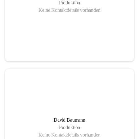
Produktion
Keine Kontaktdetails vorhanden
Pufferspeicher - 285³
Vorteile einer Nahwärmeheizung
Mehr Lebensqualität durch unabhängige und krisensichere 
Energieversorgung:
David Baumann
– Gesicherte Arbeitsplätze
Produktion
– Umweltschonende Energie
Keine Kontaktdetails vorhanden
– Heimisch, nachwachsende Rohsoffe statt Import fossiler 