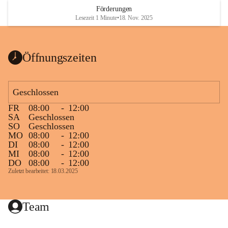
Heizkessel, die Abwärme von der Stromerzeugung 1 MW 
Förderungen
und ein Biogasspitzenlastkessel 2 MW. Es sind derzeit 300 
Lesezeit 1 Minute
•
18. Nov. 2025
Objekte an dieses Netz angeschlossen wobei die 
Gesamtanschlussleistung ca. 13,5 MW beträgt, das sind 
knapp 94 % des Gesamtwärmebedarfes in Mureck. Auch 
Öffnungszeiten
alle Murecker Schulen beteiligten sich an diesem 
umweltfreundlichen Projekt.
Geschlossen
Die Nahwärme Mureck GmbH betreibt ganzjährig dieses 
FR
08:00
-
12:00
Biomasse-Heizwerk. Der Nahwärmeanschluss schont nicht 
SA
Geschlossen
nur die Umwelt, sondern sichert auch die regionale 
SO
Geschlossen
Wertschöpfung.
MO
08:00
-
12:00
DI
08:00
-
12:00
MI
08:00
-
12:00
DO
08:00
-
12:00
Zuletzt bearbeitet: 18.03.2025
Team