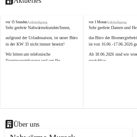
Aktuelles
N
N
vor 15 Stunden
vor 1 Monat
Ankündigung
Ankündigung
a
a
Sehr geehrte Nahwärmekunden/Innen,
Sehr geehrte Damen und He
h
h
aufgrund der Urlaubssaison, ist unser Büro 
das Büro der Bioenergiebetr
w
w
ä
ä
in der KW 33 nicht immer besetzt!
ist von 16.06.-17.06.2026 g
r
r
Wir bitten um telefonische 
Ab 18.06.2026 sind wir wied
m
m
e
e
Terminvereinbarung und um Ihr 
erreichbar.
M
M
Verständnis.
Das Team der Bioenergiebet
u
u
r
r
Wir sind unter 03472/ 20079 - 11 oder 
e
e
unter 03472/ 20079 - 14 für Sie 
c
c
erreichbar!
k
k
G
G
Das Team der Nahwärme Mureck GmbH
m
m
b
b
H
H
Über uns