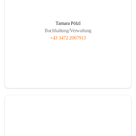
Unsere Brennstofflieferanten
Tamara Pölzl
Buchhaltung/Verwaltung
+43 3472 2007913
Anlieferung Rundholz
Anlieferung Bauernhackgut