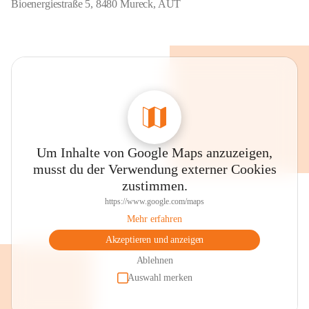
Bioenergiestraße 5, 8480 Mureck, AUT
Pufferspeicher:
 285 m³
Trassenlänge:
 15 km
Anschlussleistung:
 13,5
Hausanschlüsse:
 300
Um Inhalte von Google Maps anzuzeigen,
musst du der Verwendung externer Cookies
zustimmen.
https://www.google.com/maps
Mehr erfahren
Akzeptieren und anzeigen
Ablehnen
Auswahl merken