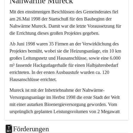
Nahwärme Mureck
Mit den einstimmigen Beschlüssen des Gemeinderates fiel 
am 26.Mai 1998 der Startschuß für den Baubeginn der 
Nahwärme Mureck. Damit war die letzte Voraussetzung für 
die Errichtung dieses großen Projektes gegeben.
Ab Juni 1998 waren 35 Firmen an der Verwirklichung des 
Projektes bemüht, wobei sie die Heizungsanlage, ein 10 km 
großes Leitungsnetz und Hausanschlüsse, sowie eine 6.000 
m³ fassende Hackgutlagerhalle für einen Halbjahresbedarf 
errichteten. In der ersten Ausbaustufe wurden ca. 120 
Hausanschlüsse errichtet.
Mureck ist mit der Inbetriebnahme der Nahwärme-
Versorgungsanlage im Herbst 1998 die erste Stadt der Welt 
mit einer autarken Bioenergieversorgung geworden. Vom 
ursprünglich geplanten Leistungsvolumen von 2 Megawatt 
erfolgte eine Erweiterung auf 4.
Förderungen
Die Versorgung erfolgt durch zwei 2-MW-Biomasse-