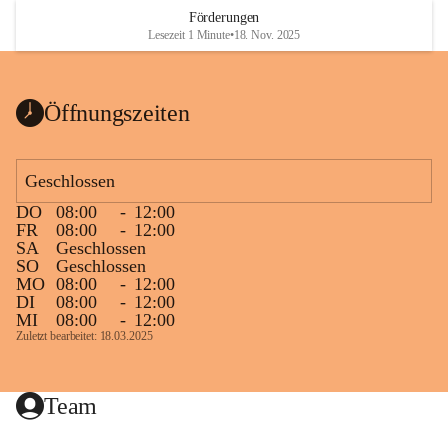
Heizkessel, die Abwärme von der Stromerzeugung 1 MW 
Förderungen
und ein Biogasspitzenlastkessel 2 MW. Es sind derzeit 300 
Lesezeit 1 Minute
•
18. Nov. 2025
Objekte an dieses Netz angeschlossen wobei die 
Gesamtanschlussleistung ca. 13,5 MW beträgt, das sind 
knapp 94 % des Gesamtwärmebedarfes in Mureck. Auch 
Öffnungszeiten
alle Murecker Schulen beteiligten sich an diesem 
umweltfreundlichen Projekt.
Geschlossen
Die Nahwärme Mureck GmbH betreibt ganzjährig dieses 
DO
08:00
-
12:00
Biomasse-Heizwerk. Der Nahwärmeanschluss schont nicht 
FR
08:00
-
12:00
nur die Umwelt, sondern sichert auch die regionale 
SA
Geschlossen
Wertschöpfung.
SO
Geschlossen
MO
08:00
-
12:00
DI
08:00
-
12:00
MI
08:00
-
12:00
Zuletzt bearbeitet: 18.03.2025
Team