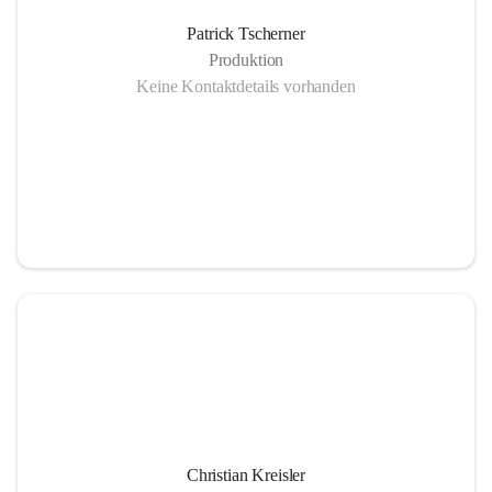
Patrick Tscherner
Anlieferung regionales Hackgut vom Sägewerk Tuchscherer
Produktion
Keine Kontaktdetails vorhanden
Gasmotor - Ökostrom Abwärme
Not -und Spitzenlastkessel 2 MW
Christian Kreisler