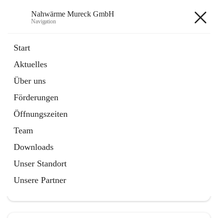
Nahwärme Mureck GmbH
Navigation
Nahwärme Mureck GmbH
Start
Aktuelles
öffnet
Förderungen
Über uns
in
Artikel
neuem
Förderungen
Tab
Öffnungszeiten
Team
Downloads
Hauptadresse
Unser Standort
Bioenergiestraße 5, 8480 Mureck, AUT
Unsere Partner
Auf Karte ansehen