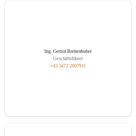
Wie funktioniert Nahwärme
Ing. Gernot Breitenhuber
Im Prinzip wie jede Hauszentralheizung:
Geschäftsführer
Das in den Kesselanlagen des Heizwerkes erwärmte Wasser 
+43 3472 2007911
wird über ein weitverzweigtes Leitungsnetz zu den 
einzelnen Abnehmern gepumpt. Beim Kunden wird die 
gelieferte Wärme mittels Wärmetauscher auf das hauseigene 
System übertragen. Über Rücklaufleitungen gelangt das 
abgekühlte Wasser im Kreislauf wieder zurück zum 
Heizwerk.
Je besser isoliert die Rohre und je kürzer die Leitungslänge 
sein kann, umso wirtschaftlicher ist der Betrieb der 
gesamten Anlage.