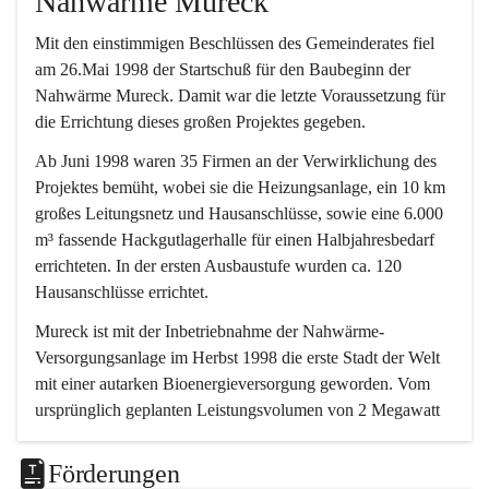
Nahwärme Mureck
Mit den einstimmigen Beschlüssen des Gemeinderates fiel 
am 26.Mai 1998 der Startschuß für den Baubeginn der 
Nahwärme Mureck. Damit war die letzte Voraussetzung für 
die Errichtung dieses großen Projektes gegeben.
Ab Juni 1998 waren 35 Firmen an der Verwirklichung des 
Projektes bemüht, wobei sie die Heizungsanlage, ein 10 km 
großes Leitungsnetz und Hausanschlüsse, sowie eine 6.000 
m³ fassende Hackgutlagerhalle für einen Halbjahresbedarf 
errichteten. In der ersten Ausbaustufe wurden ca. 120 
Hausanschlüsse errichtet.
Mureck ist mit der Inbetriebnahme der Nahwärme-
Versorgungsanlage im Herbst 1998 die erste Stadt der Welt 
mit einer autarken Bioenergieversorgung geworden. Vom 
ursprünglich geplanten Leistungsvolumen von 2 Megawatt 
erfolgte eine Erweiterung auf 4.
Förderungen
Die Versorgung erfolgt durch zwei 2-MW-Biomasse-