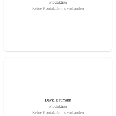
Produktion
Keine Kontaktdetails vorhanden
Pufferspeicher - 285³
Vorteile einer Nahwärmeheizung
Mehr Lebensqualität durch unabhängige und krisensichere 
Energieversorgung:
David Baumann
– Gesicherte Arbeitsplätze
Produktion
– Umweltschonende Energie
Keine Kontaktdetails vorhanden
– Heimisch, nachwachsende Rohsoffe statt Import fossiler 