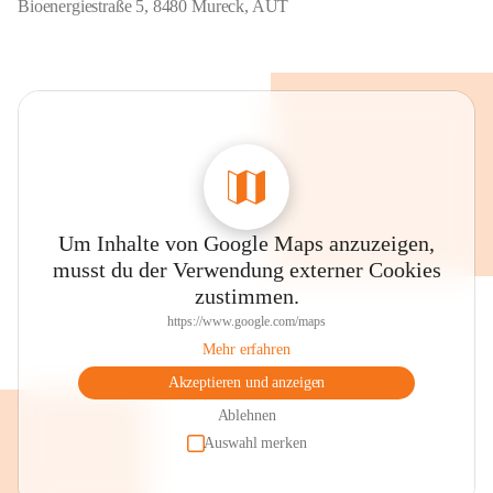
Bioenergiestraße 5, 8480 Mureck, AUT
Pufferspeicher:
 285 m³
Trassenlänge:
 15 km
Anschlussleistung:
 13,5
Hausanschlüsse:
 300
Um Inhalte von Google Maps anzuzeigen,
musst du der Verwendung externer Cookies
zustimmen.
https://www.google.com/maps
Mehr erfahren
Akzeptieren und anzeigen
Ablehnen
Auswahl merken