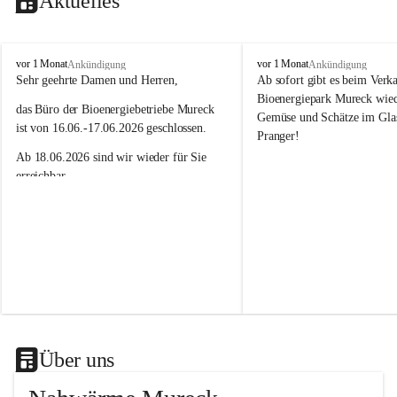
Aktuelles
N
N
vor 1 Monat
vor 1 Monat
Ankündigung
Ankündigung
a
a
Sehr geehrte Damen und Herren,
Ab sofort gibt es beim Verk
h
h
Bioenergiepark Mureck wiede
das Büro der Bioenergiebetriebe Mureck 
w
w
Gemüse und Schätze im Gla
ä
ä
ist von 16.06.-17.06.2026 geschlossen.
Pranger!
r
r
Ab 18.06.2026 sind wir wieder für Sie 
m
m
e
e
erreichbar.
M
M
Das Team der Bioenergiebetriebe Mureck
u
u
r
r
e
e
c
c
k
k
G
G
m
m
b
b
H
H
Über uns