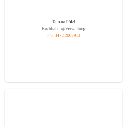
Unsere Brennstofflieferanten
Tamara Pölzl
Buchhaltung/Verwaltung
+43 3472 2007913
Anlieferung Rundholz
Anlieferung Bauernhackgut